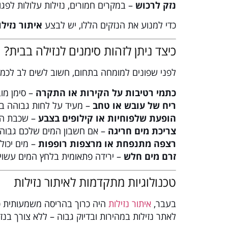
נזק לרכוש
– במקרים חמורים, נזילות עלולות לפגו
כדי למנוע את הנזקים הללו, יש לבצע
איתור נזילו
כיצד ניתן לזהות סימנים לנזילה בבית?
לפני שפונים למומחה בתחום, חשוב לשים לב לכמה 
כתמי רטיבות על הקירות או התקרה
– סימן מו
ריח של עובש או טחב
– מעיד על לחות גבוהה בא
הופעת שלפוחיות או קילופים בצבע
– שכבת הצ
צריכת מים חריגה
– אם חשבון המים שלכם גבוה מ
רצפה מתנפחת או מרצפות רופפות
– מים יכול
זרם מים חלש
– ירידה פתאומית בלחץ המים עשוי
טכנולוגיות מתקדמות לאיתור נזילות
בעבר,
איתור נזילות
היה כרוך בהריסה משמעותית כדי
לאתר נזילות במהירות ובדיוק גבוה – ללא צורך בנז