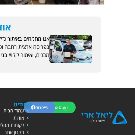
אוד
בפריסה ארצית רחבה וכולל
מבנים, ואיתור ליקויי בניי
עמודים
וואטסאפ
פייסבוק
עמוד הבית
אודות
לקוחות ממלי
תקנון אתר