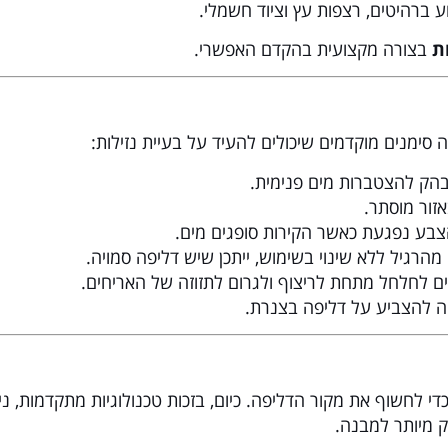
ע ברהיטים, רצפות עץ וציוד חשמלי.
ת
בצורה מקצועית בהקדם האפשרי.
זהורית הדר‎
★
★
★
★
★
ממליצה על שי אינסטלציה. בבוקר התקשרת
סימנים מוקדמים שיכולים להעיד על בעיית נזילות:
ותוך שעה וחצי שי ואיל התיצבו אצלי בבית
לאתר נזילה אצל השכנה למטה. תוך כדי
בהק להצטברות מים פנימית.
הסברים ובזמן קצר מצא שי את מקור הנזילה
זור מוסתר.
וטיפל בבעיה. נתן שירות מקצועי. ממליצה
בע נפגעת כאשר הקירות סופגים מים.
בחום!!!
הרגיל ללא שינוי בשימוש, ייתכן שיש דליפה סמויה.
ים לחלחל מתחת לריצוף ולגרום לתזוזה של האריחים.
ה להצביע על דליפה בצנרת.
 לחשוף את מקור הדליפה. כיום, בזכות טכנולוגיות מתקדמות, ני
ק מיותר למבנה.