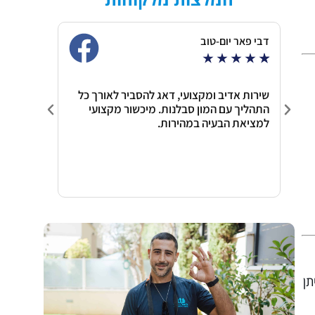
דבי פאר יום-טוב
an Amir
★
★
★
★
★
★
★
★
י
שירות אדיב ומקצועי, דאג להסביר לאורך כל
שי הגיע 
התהליך עם המון סבלנות. מיכשור מקצועי
תוך זמן 
למציאת הבעיה במהירות.
מקצוען א
שיהיו כ
לביתכם.
תן