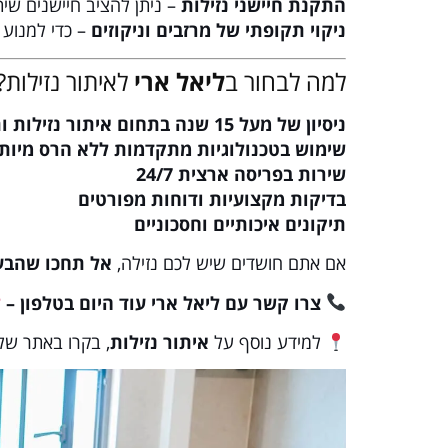
התקנת חיישני נזילות
– ניתן להציב חיישנים שי
ניקוי תקופתי של מרזבים וניקוזים
– כדי למנוע 
למה לבחור ב
ליאל ארי
לאיתור נזילות?
ניסיון של מעל 15 שנה בתחום איתור נזילות ותיקוני צנרת
שימוש בטכנולוגיות מתקדמות ללא הרס מיות
שירות בפריסה ארצית 24/7
בדיקות מקצועיות ודוחות מפורטים
תיקונים איכותיים וחסכוניים
אם אתם חושדים שיש לכם נזילה,
אל תחכו שהבע
צרו קשר עם ליאל ארי עוד היום בטלפון –
ל
למידע נוסף על
איתור נזילות
, בקרו באתר של