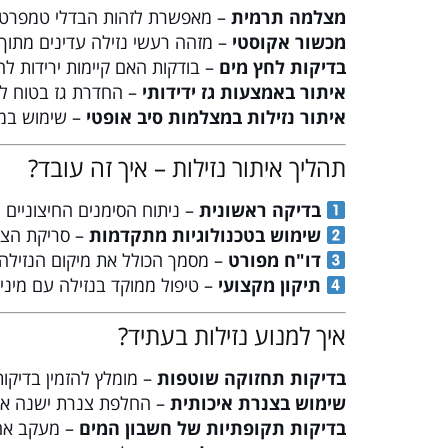
מצלמה תרמית
– מאפשרת לזהות הבדלי טמפרטור
מכשור אקוסטי
– מזהה רעשי נזילה עדינים מתוך 
בדיקות לחץ מים
– בודקות האם קיימות ירידות לח
איתור באמצעות גז ידידותי
– החדרת גז בטוח לצ
איתור נזילות במצלמות סיב אופטי
– שימוש במצ
תהליך איתור נזילות – איך זה עובד?
בדיקה ראשונית
– ניתוח הסימנים החיצוניים 
שימוש בטכנולוגיות מתקדמות
– סריקת הצנ
דו"ח מפורט
– מסמך הכולל את מיקום הנזילה,
תיקון מקצועי
– טיפול ממוקד בנזילה עם מינימ
איך למנוע נזילות בעתיד?
בדיקות תחזוקה שוטפות
– מומלץ להזמין בדיקות
שימוש בצנרת איכותית
– החלפת צנרת ישנה או ב
בדיקות תקופתיות של חשבון המים
– מעקב אחר