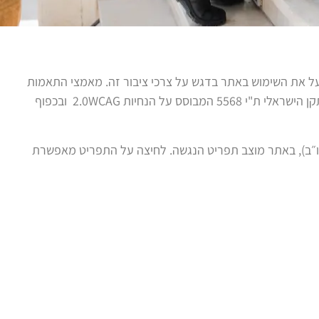
על את השימוש באתר בדגש על צרכי ציבור זה. מאמצי התאמות
הנגישות באתר שלנו בוצעו בהתחשב בתקנה 35 לתקנות שוויון זכויות לאנשים עם מוגבלות (התאמות נגישות לשירות) התשע"ג 2013, לתקן הישראלי ת"י 5568 המבוסס על הנחיות 2.0WCAG ובכפוף
יקה קונטרסט, מבנה, היררכית כותרות וכיו״ב), באתר מוצב תפריט הנגשה. לחיצה על התפריט מאפשרת