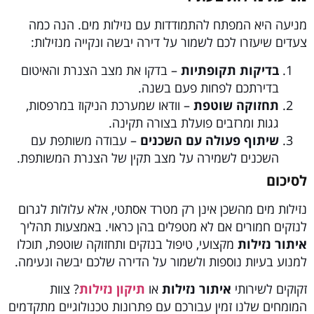
מניעה היא המפתח להתמודדות עם נזילות מים. הנה כמה
צעדים שיעזרו לכם לשמור על דירה יבשה ונקייה מנזילות:
בדיקות תקופתיות
– בדקו את מצב הצנרת והאיטום
בדירתכם לפחות פעם בשנה.
תחזוקה שוטפת
– וודאו שמערכת הניקוז במרפסות,
גגות ומרזבים פועלת בצורה תקינה.
שיתוף פעולה עם השכנים
– עבודה משותפת עם
השכנים לשמירה על מצב תקין של הצנרת המשותפת.
לסיכום
נזילות מים מהשכן אינן רק מטרד אסתטי, אלא עלולות לגרום
לנזקים חמורים אם לא מטפלים בהן כראוי. באמצעות תהליך
איתור נזילות
מקצועי, טיפול בנזקים ותחזוקה שוטפת, תוכלו
למנוע בעיות נוספות ולשמור על הדירה שלכם יבשה ונעימה.
זקוקים לשירותי
איתור נזילות
או
תיקון נזילות
? צוות
המומחים שלנו זמין עבורכם עם פתרונות טכנולוגיים מתקדמים